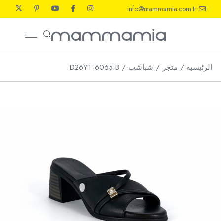
Ski
info@mammamia.com.tr
t
th
conten
الرئيسية
متجر
شباشب
D26YT-6065-B