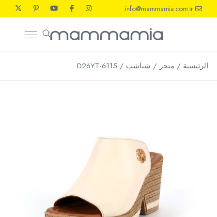
Ski
info@mammamia.com.tr
t
th
conten
الرئيسية
متجر
شباشب
D26YT-6115