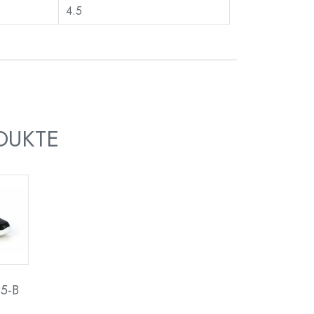
4.5
DUKTE
5-B