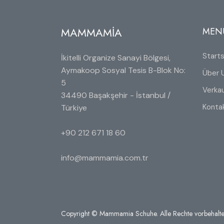
MAMMAMİA
MEN
Starts
İkitelli Organize Sanayi Bölgesi,
Aymakoop Sosyal Tesis B-Blok No:
Über 
5
Verkau
34490 Başakşehir - İstanbul /
Konta
Türkiye
+90 212 671 18 60
info@mammamia.com.tr
Copyright © Mammamia Schuhe. Alle Rechte vorbehalte