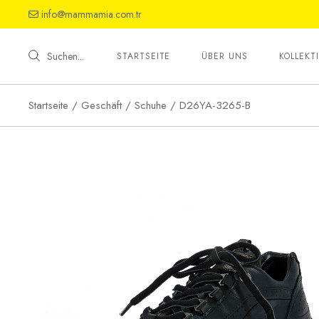
Skip
info@mammamia.com.tr
to
the
Schuhe
content
Sandalet
Suchen...
STARTSEITE
ÜBER UNS
KOLLEKT
Haussch
Startseite
Geschäft
Schuhe
D26YA-3265-B
Schuhe
Sandalet
Haussch