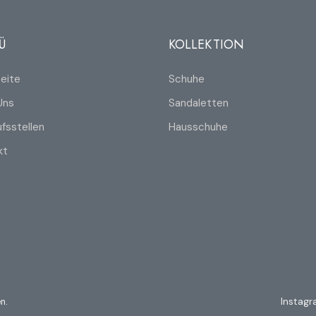
Ü
KOLLEKTION
eite
Schuhe
Uns
Sandaletten
fsstellen
Hausschuhe
kt
n.
Instag