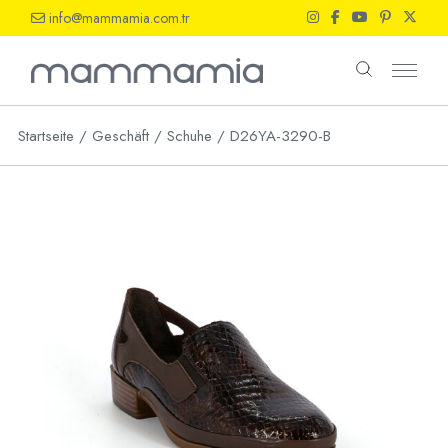
Skip
info@mammamia.com.tr
to
the
content
Startseite
Geschäft
Schuhe
D26YA-3290-B