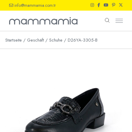
Skip
info@mammamia.com.tr
to
the
content
Startseite
Geschäft
Schuhe
D26YA-3305-B