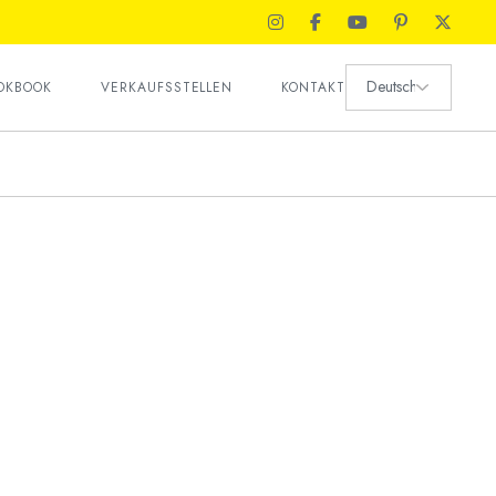
Kundenzufriedenheit
Sprache
Personalabteilung
OKBOOK
VERKAUFSSTELLEN
KONTAKT
auswählen
Haendlerbewerbung
Kundenzufriedenheit
Personalabteilung
Haendlerbewerbung