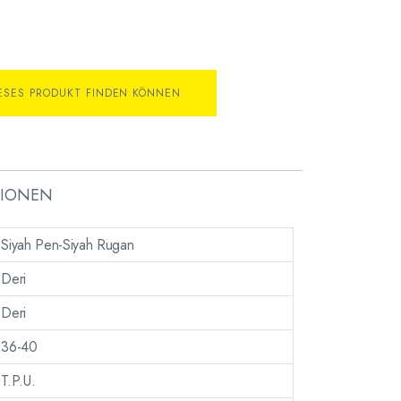
IESES PRODUKT FINDEN KÖNNEN
TIONEN
Siyah Pen-Siyah Rugan
Deri
Deri
36-40
T.P.U.