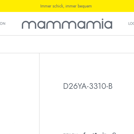
Immer schick, immer bequem
ten
ION
LO
uhe
ten
uhe
D26YA-3310-B