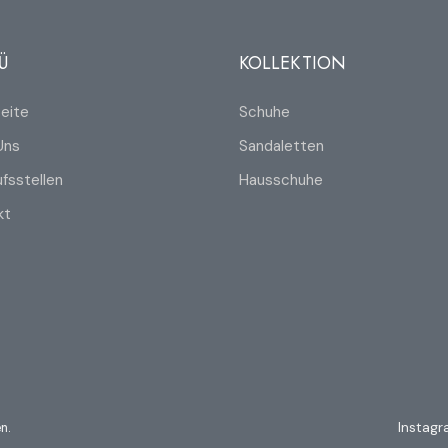
Ü
KOLLEKTION
eite
Schuhe
Uns
Sandaletten
fsstellen
Hausschuhe
kt
n.
Instag