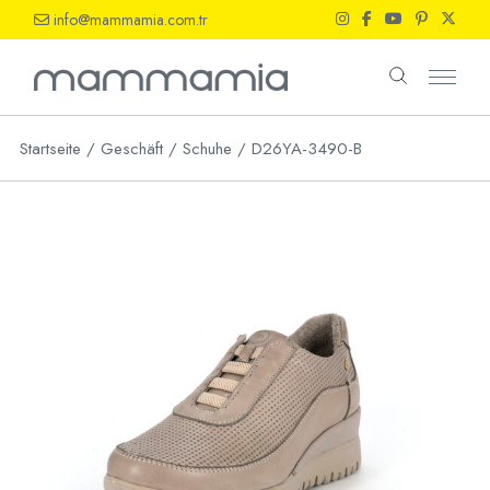
Skip
info@mammamia.com.tr
to
the
content
Startseite
Geschäft
Schuhe
D26YA-3490-B