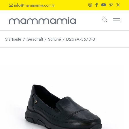
Skip
info@mammamia.com.tr
to
the
content
Startseite
Geschäft
Schuhe
D26YA-3570-B