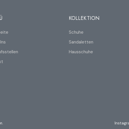
Ü
KOLLEKTION
eite
Schuhe
Uns
Sandaletten
fsstellen
Hausschuhe
kt
n.
Instag