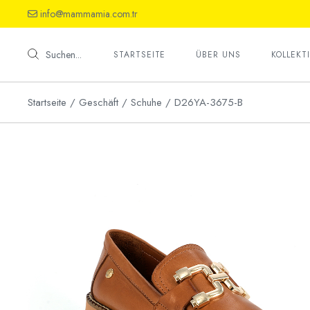
Skip
info@mammamia.com.tr
to
the
Schuhe
content
Sandalet
Suchen...
STARTSEITE
ÜBER UNS
KOLLEKT
Haussch
Startseite
Geschäft
Schuhe
D26YA-3675-B
Schuhe
Sandalet
Haussch