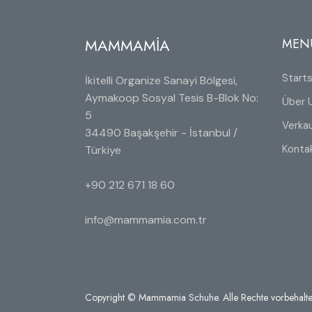
MAMMAMİA
MEN
Starts
İkitelli Organize Sanayi Bölgesi,
Aymakoop Sosyal Tesis B-Blok No:
Über 
5
Verkau
34490 Başakşehir - İstanbul /
Konta
Türkiye
+90 212 671 18 60
info@mammamia.com.tr
Copyright © Mammamia Schuhe. Alle Rechte vorbehalte