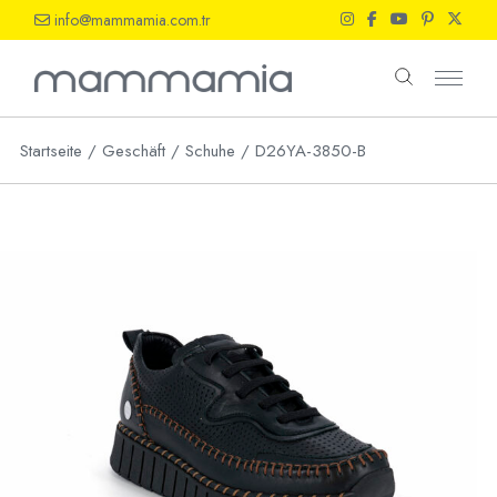
Skip
info@mammamia.com.tr
to
the
content
Startseite
Geschäft
Schuhe
D26YA-3850-B