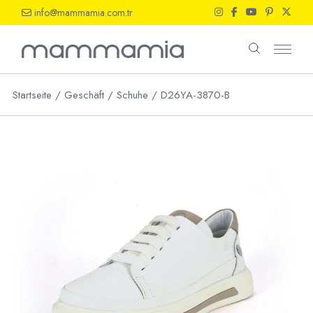
Skip
info@mammamia.com.tr
to
the
content
Startseite
Geschäft
Schuhe
D26YA-3870-B