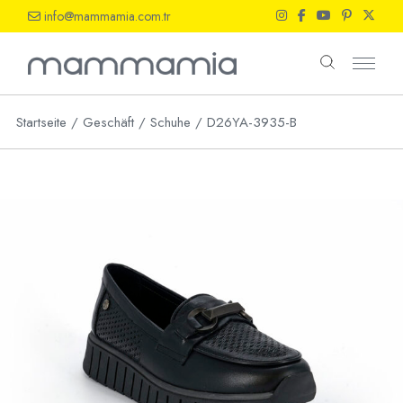
Skip
info@mammamia.com.tr
to
the
content
Startseite
Geschäft
Schuhe
D26YA-3935-B