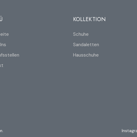
Ü
KOLLEKTION
eite
Schuhe
Uns
Sandaletten
fsstellen
Hausschuhe
kt
n.
Instag