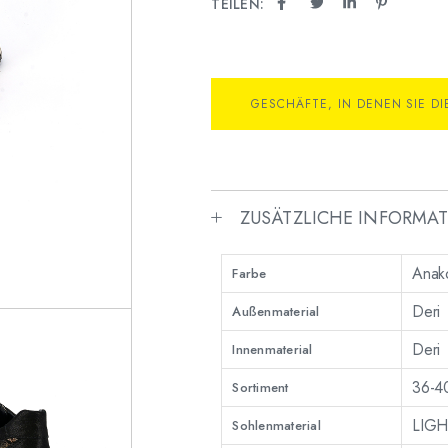
TEILEN:
GESCHÄFTE, IN DENEN SIE D
ZUSÄTZLICHE INFORMA
Anako
Farbe
Deri
Außenmaterial
Deri
Innenmaterial
36-4
Sortiment
LIGH
Sohlenmaterial