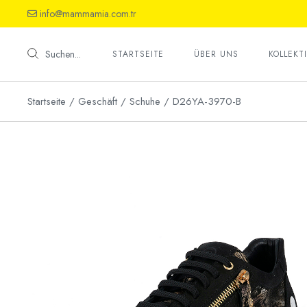
Skip
info@mammamia.com.tr
to
the
Schuhe
content
Sandalet
Suchen...
STARTSEITE
ÜBER UNS
KOLLEKT
Haussch
Startseite
Geschäft
Schuhe
D26YA-3970-B
Schuhe
Sandalet
Haussch