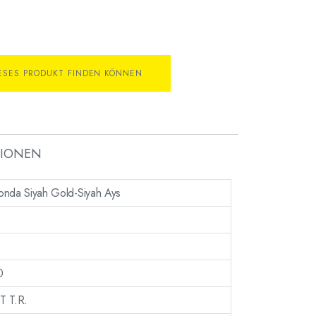
IESES PRODUKT FINDEN KÖNNEN
TIONEN
nda Siyah Gold-Siyah Ays
0
T T.R.