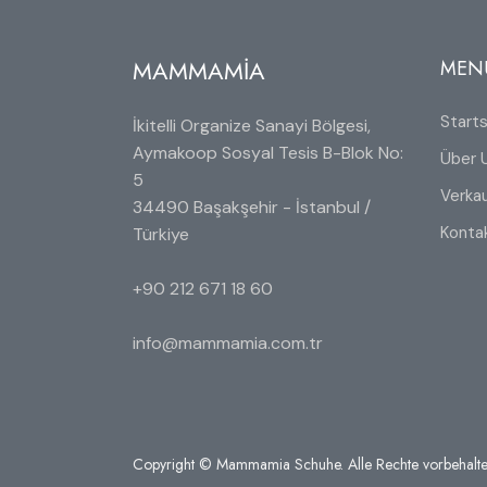
MAMMAMİA
MEN
Starts
İkitelli Organize Sanayi Bölgesi,
Aymakoop Sosyal Tesis B-Blok No:
Über 
5
Verkau
34490 Başakşehir - İstanbul /
Konta
Türkiye
+90 212 671 18 60
info@mammamia.com.tr
Copyright © Mammamia Schuhe. Alle Rechte vorbehalte