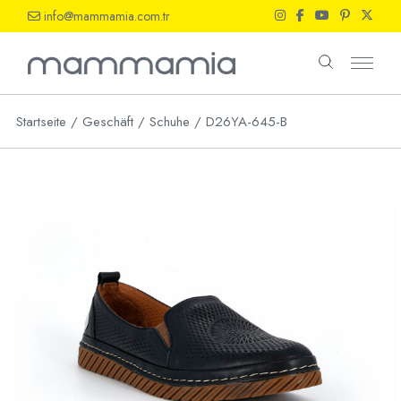
Skip
info@mammamia.com.tr
to
the
content
Startseite
Geschäft
Schuhe
D26YA-645-B