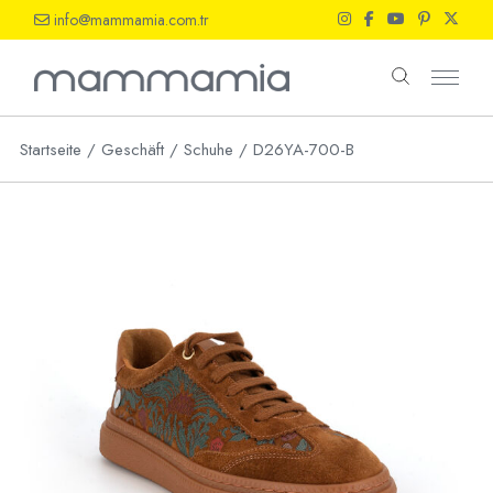
Skip
info@mammamia.com.tr
to
the
content
Startseite
Geschäft
Schuhe
D26YA-700-B