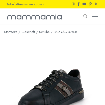
Skip
info@mammamia.com.tr
to
the
content
Startseite
Geschäft
Schuhe
D26YA-7075-B