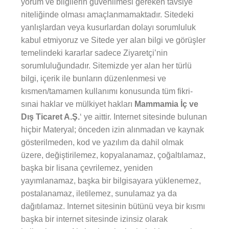
yorum ve bilgilerin güvenilmesi gereken tavsiye
niteliğinde olması amaçlanmamaktadır. Sitedeki
yanlışlardan veya kusurlardan dolayı sorumluluk
kabul etmiyoruz ve Sitede yer alan bilgi ve görüşler
temelindeki kararlar sadece Ziyaretçi’nin
sorumluluğundadır. Sitemizde yer alan her türlü
bilgi, içerik ile bunların düzenlenmesi ve
kısmen/tamamen kullanımı konusunda tüm fikri-
sınai haklar ve mülkiyet hakları
Mammamia İç ve
Dış Ticaret A.Ş.
‘ ye aittir. Internet sitesinde bulunan
hiçbir Materyal; önceden izin alınmadan ve kaynak
gösterilmeden, kod ve yazılım da dahil olmak
üzere, değiştirilemez, kopyalanamaz, çoğaltılamaz,
başka bir lisana çevrilemez, yeniden
yayımlanamaz, başka bir bilgisayara yüklenemez,
postalanamaz, iletilemez, sunulamaz ya da
dağıtılamaz. Internet sitesinin bütünü veya bir kısmı
başka bir internet sitesinde izinsiz olarak