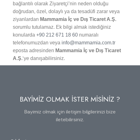
bağlantılı olarak Ziyaretçi’nin neden olduğu
doğrudan, özel, dolaylı ya da tesadüfi zarar veya
ziyanlardan
Mammamia İç ve Dış Ticaret A.Ş.
sorumlu tutulamaz. Ek bilgi almak istediğiniz
konularda
+90 212 671 18 60
numaralı
telefonumuzdan veya
info@mammamia.com.tr
eposta adresinden
Mammamia İç ve Dış Ticaret
A.Ş.
‘ye danışabilirsiniz.
BAYİMİZ OLMAK İSTER MİSİNİZ ?
Bayimiz olmak için iletişim bilgilerinizi bize
iletebilirsiniz.