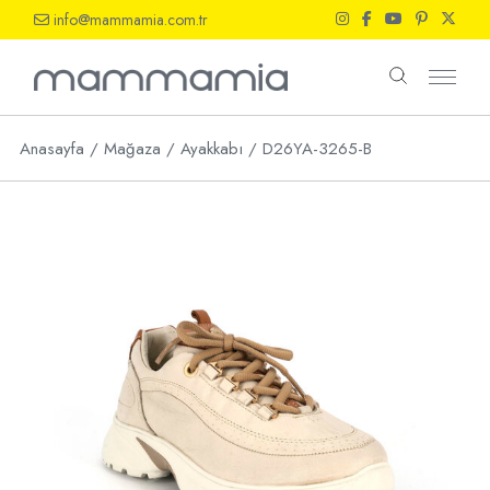
Skip
info@mammamia.com.tr
to
the
content
Anasayfa
Mağaza
Ayakkabı
D26YA-3265-B