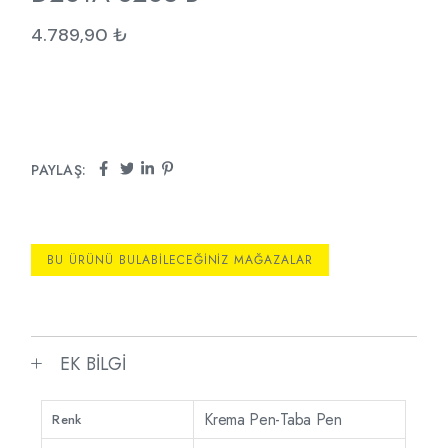
4.789,90
₺
PAYLAŞ:
BU ÜRÜNÜ BULABILECEĞINIZ MAĞAZALAR
EK BILGI
Krema Pen-Taba Pen
Renk