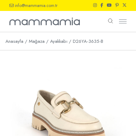
Skip
info@mammamia.com.tr
to
the
content
Anasayfa
Mağaza
Ayakkabı
D26YA-3635-B