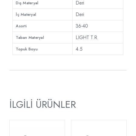
Deri
Dış Materyal
Deri
İç Materyal
36-40
Asorti
LIGHT T.R.
Taban Materyal
4.5
Topuk Boyu
İLGILI ÜRÜNLER