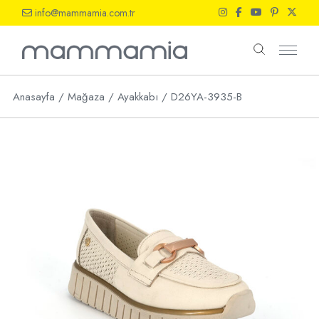
Skip
info@mammamia.com.tr
to
the
content
Anasayfa
Mağaza
Ayakkabı
D26YA-3935-B