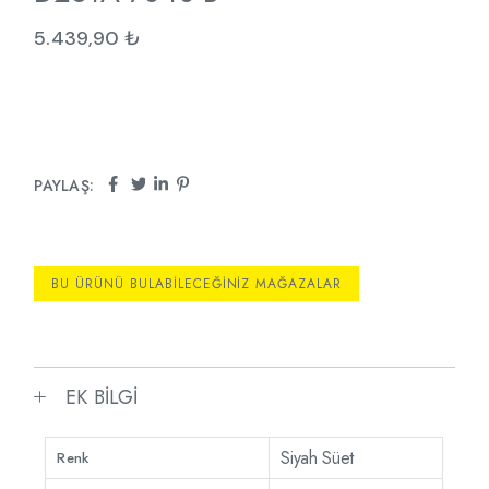
5.439,90
₺
PAYLAŞ:
BU ÜRÜNÜ BULABILECEĞINIZ MAĞAZALAR
EK BILGI
Siyah Süet
Renk