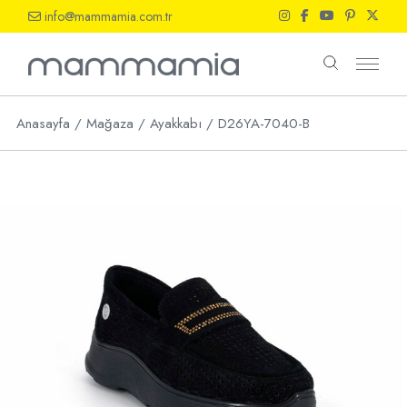
Skip
info@mammamia.com.tr
to
the
content
Anasayfa
Mağaza
Ayakkabı
D26YA-7040-B