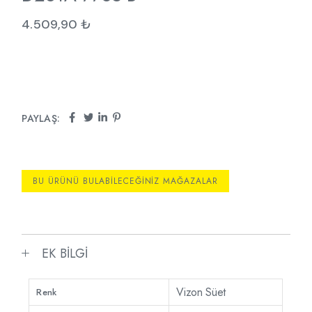
4.509,90
₺
PAYLAŞ:
BU ÜRÜNÜ BULABILECEĞINIZ MAĞAZALAR
EK BILGI
Vizon Süet
Renk