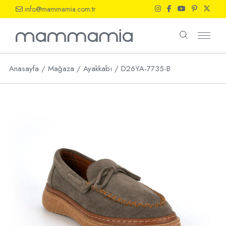
Skip
info@mammamia.com.tr
to
the
content
Anasayfa
Mağaza
Ayakkabı
D26YA-7735-B