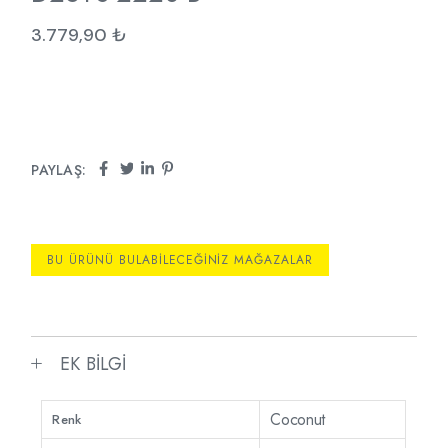
3.779,90
₺
PAYLAŞ:
BU ÜRÜNÜ BULABILECEĞINIZ MAĞAZALAR
EK BILGI
Coconut
Renk