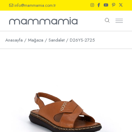
Skip
info@mammamia.com.tr
to
the
content
Anasayfa
Mağaza
Sandalet
D26YS-2725