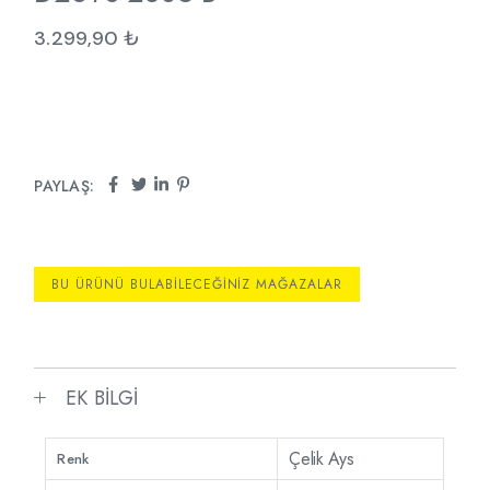
3.299,90
₺
PAYLAŞ:
BU ÜRÜNÜ BULABILECEĞINIZ MAĞAZALAR
EK BILGI
Çelik Ays
Renk