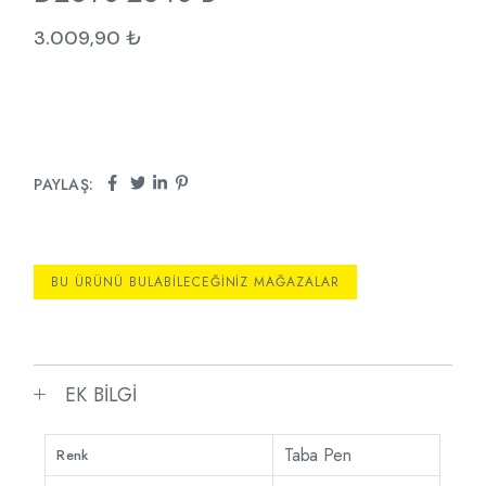
3.009,90
₺
PAYLAŞ:
BU ÜRÜNÜ BULABILECEĞINIZ MAĞAZALAR
EK BILGI
Taba Pen
Renk