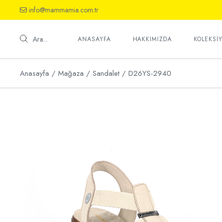
Skip
info@mammamia.com.tr
to
the
Ayakkab
content
Sandalet
Ara...
ANASAYFA
HAKKIMIZDA
KOLEKSI
Terlik
Anasayfa
Mağaza
Sandalet
D26YS-2940
Ayakkab
Sandalet
Terlik