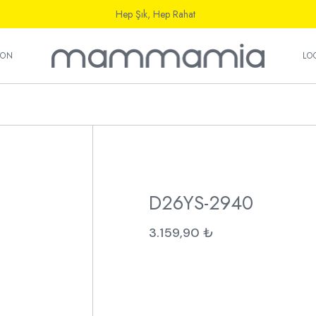
Hep Şık, Hep Rahat
ı
YON
LO
ı
D26YS-2940
3.159,90
₺