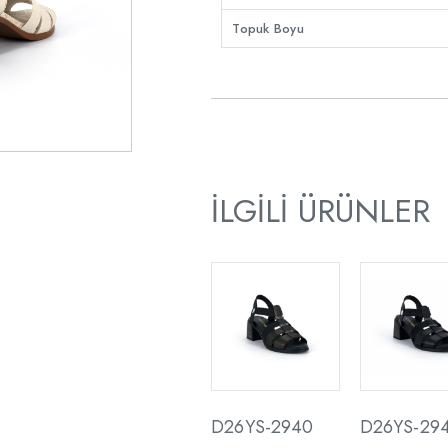
Topuk Boyu
İLGILI ÜRÜNLER
D26YS-2940
D26YS-29