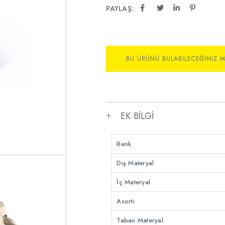
PAYLAŞ:
BU ÜRÜNÜ BULABILECEĞINIZ 
EK BILGI
Renk
Dış Materyal
İç Materyal
Asorti
Taban Materyal