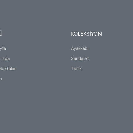
Ü
KOLEKSİYON
yfa
Ayakkabı
mızda
Sandalet
Noktaları
Terlik
im