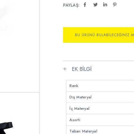
PAYLAŞ:
BU ÜRÜNÜ BULABILECEĞINIZ 
EK BILGI
Renk
Dış Materyal
İç Materyal
Asorti
Taban Materyal