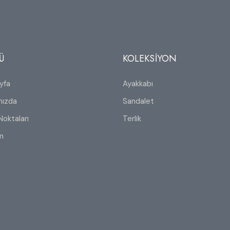
Ü
KOLEKSİYON
yfa
Ayakkabı
mızda
Sandalet
Noktaları
Terlik
im