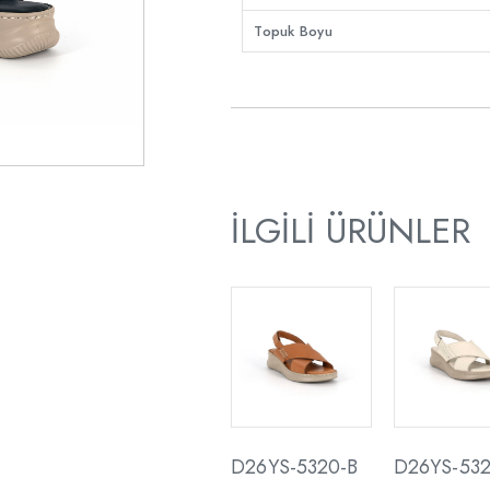
Topuk Boyu
İLGILI ÜRÜNLER
D26YS-5320-B
D26YS-532