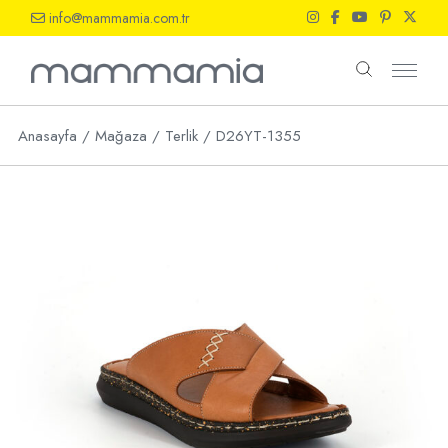
Skip
info@mammamia.com.tr
to
the
content
Anasayfa
Mağaza
Terlik
D26YT-1355