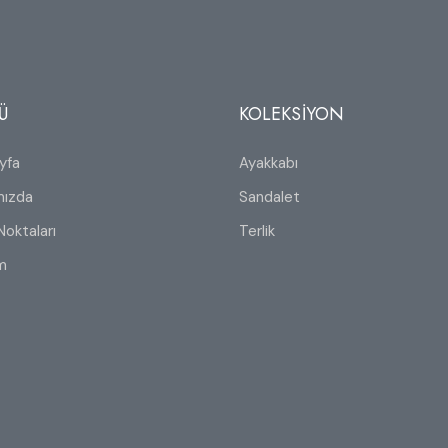
Ü
KOLEKSİYON
yfa
Ayakkabı
mızda
Sandalet
Noktaları
Terlik
im