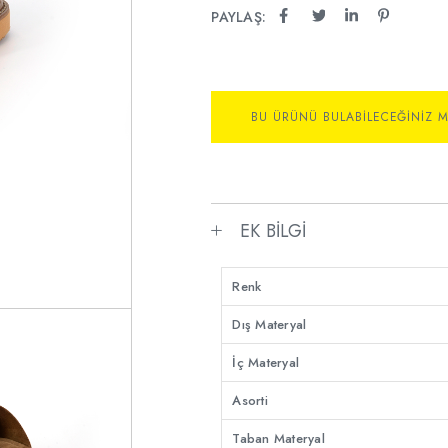
PAYLAŞ:
BU ÜRÜNÜ BULABILECEĞINIZ 
EK BILGI
Renk
Dış Materyal
İç Materyal
Asorti
Taban Materyal