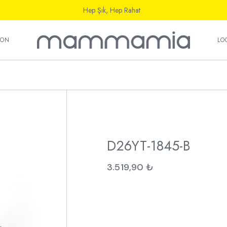
Hep Şık, Hep Rahat
ı
YON
LO
ı
D26YT-1845-B
3.519,90
₺