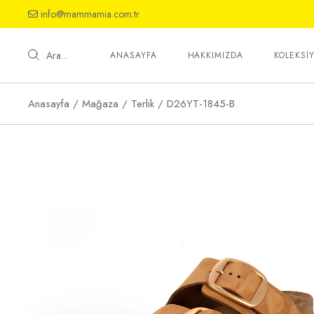
Skip
info@mammamia.com.tr
to
the
Ayakkab
content
Sandalet
Ara...
ANASAYFA
HAKKIMIZDA
KOLEKSI
Terlik
Anasayfa
Mağaza
Terlik
D26YT-1845-B
Ayakkab
Sandalet
Terlik