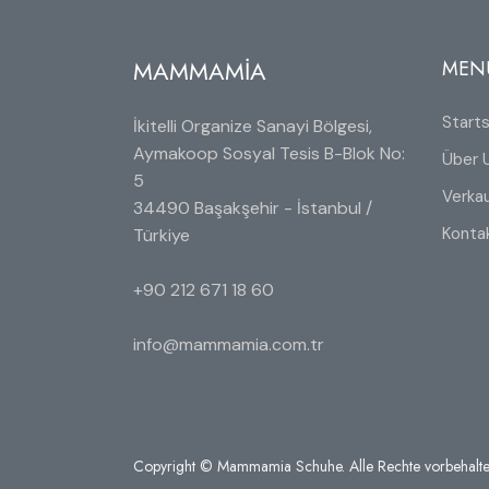
MAMMAMİA
MEN
Starts
İkitelli Organize Sanayi Bölgesi,
Aymakoop Sosyal Tesis B-Blok No:
Über 
5
Verkau
34490 Başakşehir - İstanbul /
Konta
Türkiye
+90 212 671 18 60
info@mammamia.com.tr
Copyright © Mammamia Schuhe. Alle Rechte vorbehalte