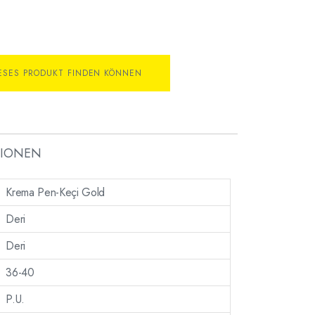
IESES PRODUKT FINDEN KÖNNEN
TIONEN
Krema Pen-Keçi Gold
Deri
Deri
36-40
P.U.