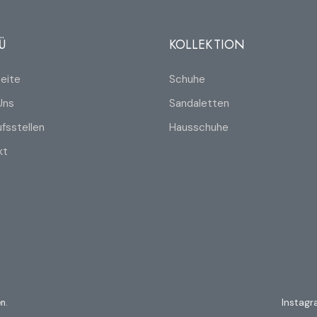
Ü
KOLLEKTION
eite
Schuhe
Uns
Sandaletten
fsstellen
Hausschuhe
kt
n.
Instag