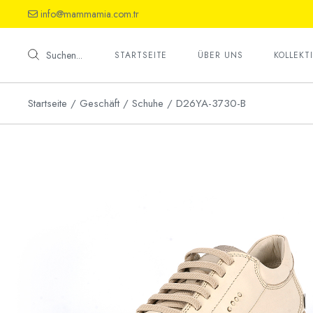
Skip
info@mammamia.com.tr
to
the
Schuhe
content
Sandalet
Suchen...
STARTSEITE
ÜBER UNS
KOLLEKT
Haussch
Startseite
Geschäft
Schuhe
D26YA-3730-B
Schuhe
Sandalet
Haussch