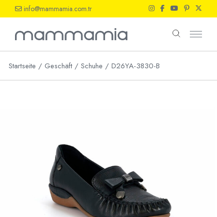
Skip
info@mammamia.com.tr
to
the
content
Startseite
Geschäft
Schuhe
D26YA-3830-B