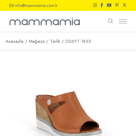
Skip
info@mammamia.com.tr
to
the
content
Anasayfa
Mağaza
Terlik
D26YT-1835