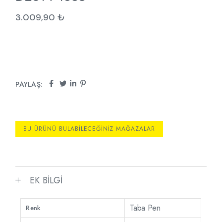
3.009,90
₺
PAYLAŞ:
BU ÜRÜNÜ BULABILECEĞINIZ MAĞAZALAR
EK BILGI
Taba Pen
Renk