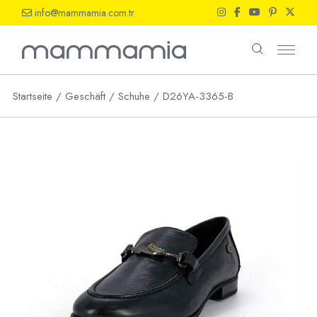
Skip
info@mammamia.com.tr
to
the
content
Startseite
Geschäft
Schuhe
D26YA-3365-B