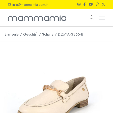
Skip
info@mammamia.com.tr
to
the
content
Startseite
Geschäft
Schuhe
D26YA-3365-B