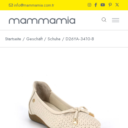
Skip
info@mammamia.com.tr
to
the
content
Startseite
Geschäft
Schuhe
D26YA-3410-B