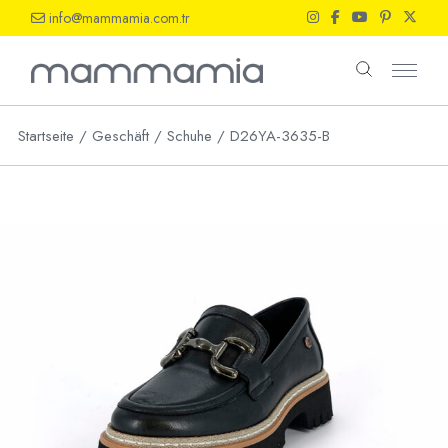
Skip
info@mammamia.com.tr
to
the
content
Startseite
Geschäft
Schuhe
D26YA-3635-B