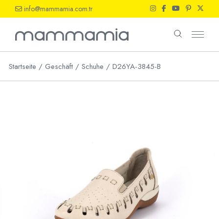
Skip
info@mammamia.com.tr
to
the
content
Startseite
Geschäft
Schuhe
D26YA-3845-B