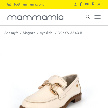
Skip
info@mammamia.com.tr
to
the
content
Anasayfa
Mağaza
Ayakkabı
D26YA-3340-B