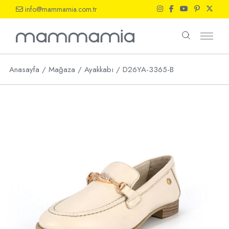
Skip
info@mammamia.com.tr
to
the
content
Anasayfa
Mağaza
Ayakkabı
D26YA-3365-B