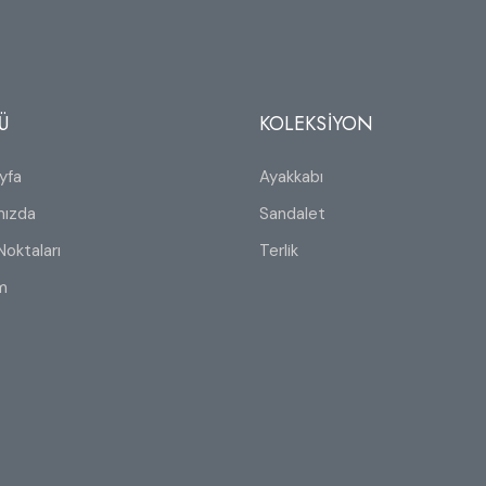
Ü
KOLEKSİYON
yfa
Ayakkabı
mızda
Sandalet
Noktaları
Terlik
im