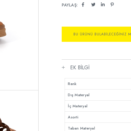
PAYLAŞ:
BU ÜRÜNÜ BULABILECEĞINIZ 
EK BILGI
Renk
Dış Materyal
İç Materyal
Asorti
Taban Materyal