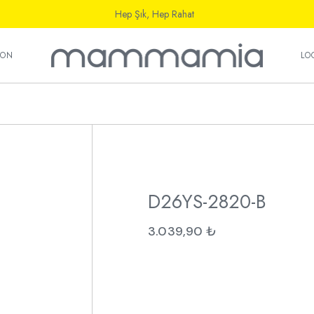
Hep Şık, Hep Rahat
ı
YON
LO
ı
D26YS-2820-B
3.039,90
₺