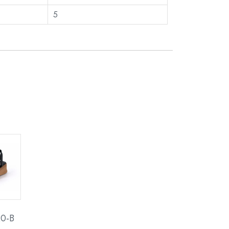
5
0-B