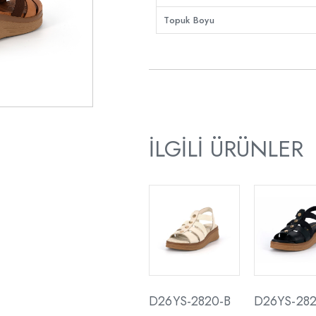
Topuk Boyu
İLGILI ÜRÜNLER
D26YS-2820-B
D26YS-282