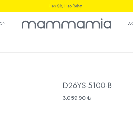
Hep Şık, Hep Rahat
ı
YON
LO
ı
D26YS-5100-B
3.059,90
₺