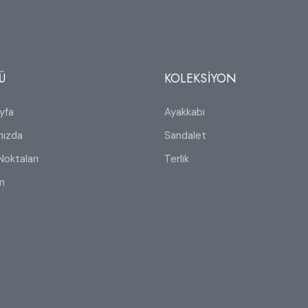
Ü
KOLEKSİYON
yfa
Ayakkabı
mızda
Sandalet
Noktaları
Terlik
im