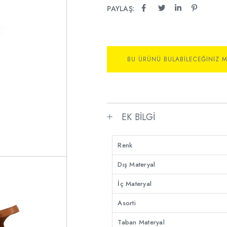
PAYLAŞ:
BU ÜRÜNÜ BULABILECEĞINIZ 
EK BILGI
Renk
Dış Materyal
İç Materyal
Asorti
Taban Materyal